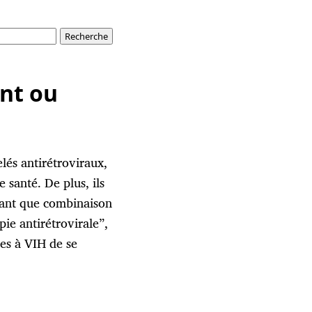
ent ou
lés antirétroviraux,
santé. De plus, ils
 tant que combinaison
ie antirétrovirale”,
es à VIH de se