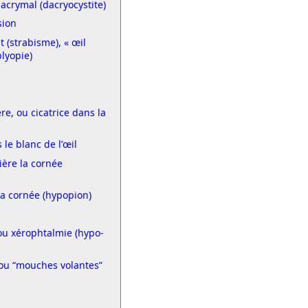
acrymal (dacryo­­cystite)
sion
 (strabisme), « œil
lyopie)
re, ou cicatrice dans la
le blanc de l’œil
ère la cornée
la cornée (hypopion)
ou xérophtalmie (hypo­
” ou “mouches volantes”