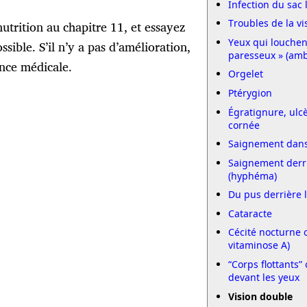
Infection du sac l
Troubles de la vi
nutrition au chapitre 11, et essayez
Yeux qui louchent
sible. S’il n’y a pas d’amélioration,
paresseux » (amb
ance médicale.
Orgelet
Ptérygion
Égratignure, ulcè
cornée
Saignement dans 
Saignement derri
(hyphéma)
Du pus derrière 
Cataracte
Cécité nocturne 
vitaminose A)
“Corps flottants
devant les yeux
Vision double