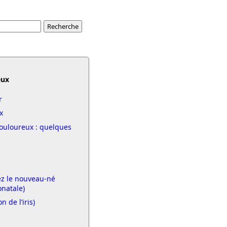
eux
r
x
ouloureux : quelques
ez le nouveau-né
onatale)
n de l’iris)