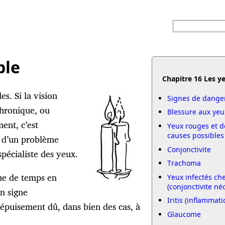
ble
Chapitre 16 Les y
es. Si la vision
Signes de dange
chronique, ou
Blessure aux yeu
ent, c’est
Yeux rouges et d
causes possibles
 d’un problème
Conjonctivite
spécialiste des yeux.
Trachoma
que de temps en
Yeux infectés ch
(conjonctivite né
un signe
Iritis (inflammatio
’épuisement dû, dans bien des cas, à
Glaucome