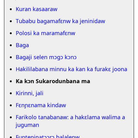
Kuran kasaaraw
Tubabu bagamafɛnw ka jeninidaw
Polosi ka maramafɛnw
Baga
Bagaji selen mɔgɔ kɔnɔ
Hakililabana minnu ka kan ka furakɛ joona
Ka kɔn Sukarodunbana ma
Kirinni, jali
Fɛnɲɛnama kindaw
Farikolo tanabanaw: a hakɛlama walima a
juguman
Funteninatɔɔrɔ balalenw