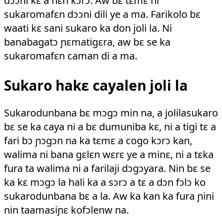
sukaromafɛn dɔɔni dili ye a ma. Farikolo bɛ
waati kɛ sani sukaro ka don joli la. Ni
banabagatɔ ɲɛmatigɛra, aw bɛ se ka
sukaromafɛn caman di a ma.
Sukaro hakɛ cayalen joli la
Sukarodun­bana bɛ mɔgɔ min na, a jolila­sukaro
bɛ se ka caya ni a bɛ dumuniba kɛ, ni a tigi tɛ a
fari bɔ ɲɔgɔn na ka tɛmɛ a cogo kɔrɔ kan,
walima ni bana gɛlɛn wɛrɛ ye a minɛ, ni a tɛka
fura ta walima ni a farilaji dɔgɔyara. Nin bɛ se
ka kɛ mɔgɔ la hali ka a sɔrɔ a tɛ a dɔn fɔlɔ ko
sukarodunbana bɛ a la. Aw ka kan ka fura ɲini
nin taamasiɲɛ kofɔlenw na.