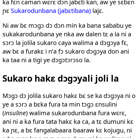
ka fɛn caman wɛrɛ dɔn jabɛti kan, aw ye sɛbɛn
ɲɛ
Sukarodun­bana (jabɛti­bana)
lajɛ.
Ni aw bɛ mɔgɔ dɔ dɔn min ka bana sababu ye
sukakarodunbana ye nka aw dalen tɛ a la ni a
sɔrɔ la jolila sukaro caya walima a dɔgɔya fɛ,
aw bɛ a furakɛ i n’a fɔ sukaro dɔgɔya don ani
ka taa ni a tigi ye dɔgɔtɔrɔso la.
Sukaro hakɛ dɔgɔyali joli la
Mɔgɔ dɔ jolila sukaro hakɛ bɛ se ka dɔgɔya ni o
ye a sɔrɔ a bɛka fura ta min tɔgɔ ɛnsulini
(
insuline
) walima sukarodunbana fura wɛrɛ,
ani ni a ka fura tata hakɛ ka ca, a tɛ dumuni kɛ
ka ɲɛ, a bɛ fangala­baara baaraw kɛ kojugu, ni