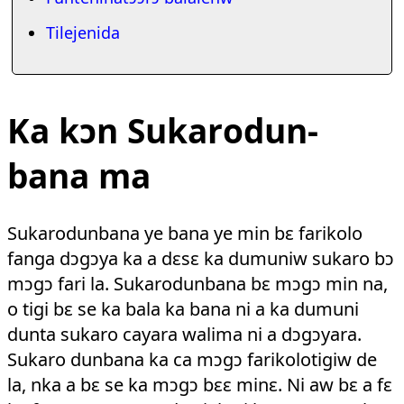
Tilejenida
Ka kɔn Sukaro­dun­
bana ma
Sukarodunbana ye bana ye min bɛ farikolo
fanga dɔgɔya ka a dɛsɛ ka dumuniw sukaro bɔ
mɔgɔ fari la. Sukarodun­bana bɛ mɔgɔ min na,
o tigi bɛ se ka bala ka bana ni a ka dumuni
dunta sukaro cayara walima ni a dɔgɔyara.
Sukaro dunbana ka ca mɔgɔ farikolotigiw de
la, nka a bɛ se ka mɔgɔ bɛɛ minɛ. Ni aw bɛ a fɛ