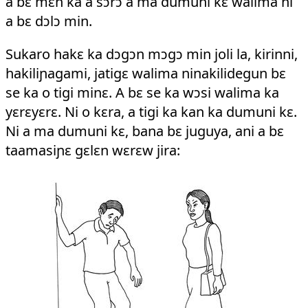
a bɛ mɛn ka a sɔrɔ a ma dumuni kɛ walima ni
a bɛ dɔlɔ min.
Sukaro hakɛ ka dɔgɔn mɔgɔ min joli la, kirinni,
hakiliɲagami, jatigɛ walima ninakilidegun bɛ
se ka o tigi minɛ. A bɛ se ka wɔsi walima ka
yɛrɛyɛrɛ. Ni o kɛra, a tigi ka kan ka dumuni kɛ.
Ni a ma dumuni kɛ, bana bɛ juguya, ani a bɛ
taamasiɲɛ gɛlɛn wɛrɛw jira: