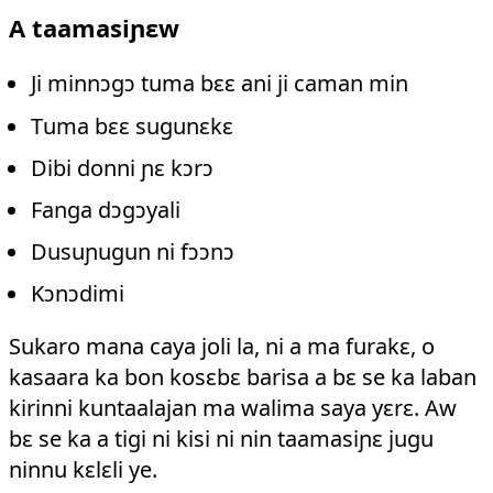
A taamasiɲɛw
Ji minnɔgɔ tuma bɛɛ ani ji caman min
Tuma bɛɛ sugunɛkɛ
Dibi donni ɲɛ kɔrɔ
Fanga dɔgɔyali
Dusuɲugun ni fɔɔnɔ
Kɔnɔdimi
Sukaro mana caya joli la, ni a ma furakɛ, o
kasaara ka bon kosɛbɛ barisa a bɛ se ka laban
kirinni kuntaalajan ma walima saya yɛrɛ. Aw
bɛ se ka a tigi ni kisi ni nin taamasiɲɛ jugu
ninnu kɛlɛli ye.