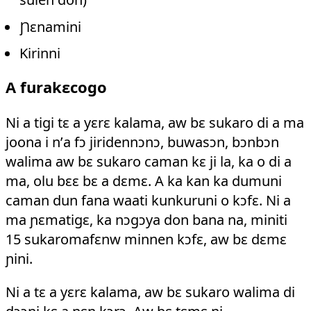
Ɲɛnamini
Kirinni
A furakɛcogo
Ni a tigi tɛ a yɛrɛ kalama, aw bɛ sukaro di a ma
joona i n’a fɔ jiridennɔnɔ, buwasɔn, bɔnbɔn
walima aw bɛ sukaro caman kɛ ji la, ka o di a
ma, olu bɛɛ bɛ a dɛmɛ. A ka kan ka dumuni
caman dun fana waati kunkuruni o kɔfɛ. Ni a
ma ɲɛmatigɛ, ka nɔgɔya don bana na, miniti
15 sukaromafɛnw minnen kɔfɛ, aw bɛ dɛmɛ
ɲini.
Ni a tɛ a yɛrɛ kalama, aw bɛ sukaro walima di
dɔɔni kɛ a nɛn kɔrɔ. Aw bɛ tɛmɛ ni