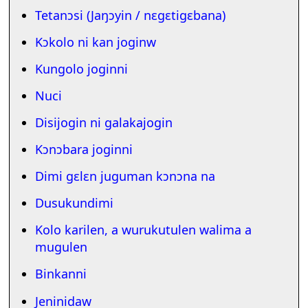
Tetanɔsi (Jaŋɔyin / nɛgɛtigɛbana)
Kɔkolo ni kan joginw
Kungolo joginni
Nuci
Disijogin ni galakajogin
Kɔnɔbara joginni
Dimi gɛlɛn juguman kɔnɔna na
Dusukundimi
Kolo karilen, a wurukutulen walima a
mugulen
Binkanni
Jeninidaw