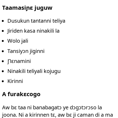
Taamasiɲɛ juguw
Dusukun tantanni teliya
Jiriden kasa ninakili la
Wolo jali
Tansiyɔn jiginni
Ɲɛnamini
Ninakili teliyali kojugu
Kirinni
A furakɛcogo
Aw bɛ taa ni banabagatɔ ye dɔgɔtɔrɔso la
joona. Ni a kirinnen tɛ, aw bɛ ji caman di a ma