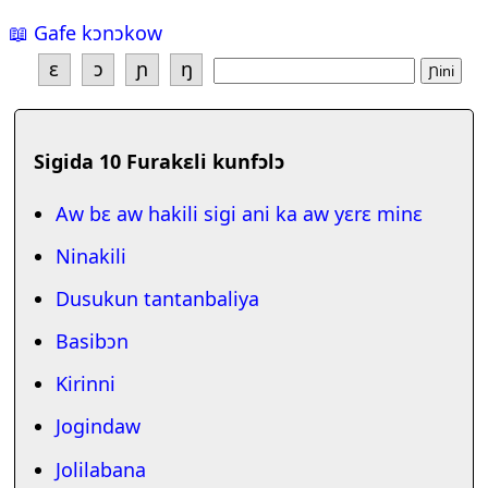
📖 Gafe kɔnɔkow
ɛ
ɔ
ɲ
ŋ
Sigida 10 Furakɛli kunfɔlɔ
Aw bɛ aw hakili sigi ani ka aw yɛrɛ minɛ
Ninakili
Dusukun tantanbaliya
Basibɔn
Kirinni
Jogindaw
Jolilabana