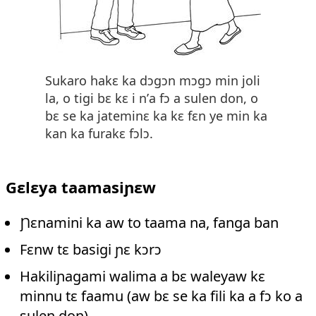
Sukaro hakɛ ka dɔgɔn mɔgɔ min joli
la, o tigi bɛ kɛ i n’a fɔ a sulen don, o
bɛ se ka jateminɛ ka kɛ fɛn ye min ka
kan ka furakɛ fɔlɔ.
Gɛlɛya taamasiɲɛw
Ɲɛnamini ka aw to taama na, fanga ban
Fɛnw tɛ basigi ɲɛ kɔrɔ
Hakiliɲagami walima a bɛ waleyaw kɛ
minnu tɛ faamu (aw bɛ se ka fili ka a fɔ ko a
sulen don)